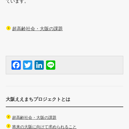
ています。
超高齢社会・大阪の課題
F
T
Li
Li
a
wi
n
n
c
tt
k
e
e
er
e
大阪ええまちプロジェクトとは
b
dI
o
n
超高齢社会・大阪の課題
o
将来の大阪に向けて求められること