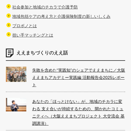
k
社会参加と地域のチカラで介護予防
地域包括ケアの考え方と介護保険制度の新しいしくみ
プロボノとは
担い手マッチングとは
ええまちづくりのええ話
失敗を含めた“実践知”のシェアでええまちに／大阪
ええまちアカデミー実践編 活動報告会2025レポー
ト
あなたの「ほっとけない」が、地域のチカラに変
わる 支え合いが持続するための、開かれたコミュ
ニティへ（大阪ええまちプロジェクト 大交流会 基
調講演）