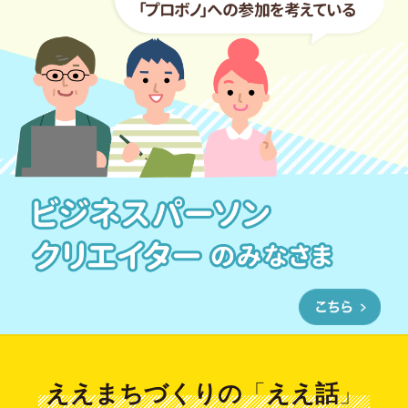
ええまちづくりの
「
ええ話
」